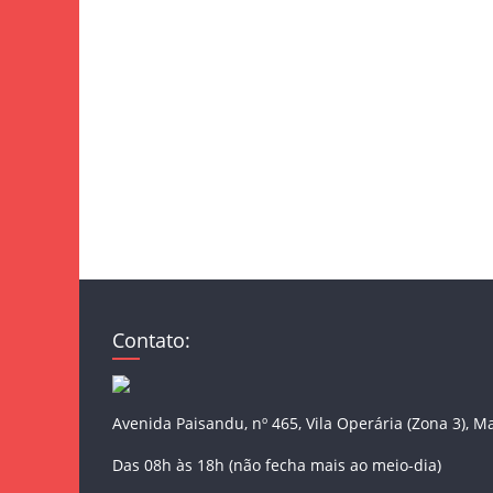
Contato:
Avenida Paisandu, nº 465, Vila Operária (Zona 3), M
Das 08h às 18h (não fecha mais ao meio-dia)