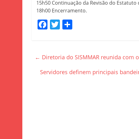
15h50 Continuação da Revisão do Estatuto
18h00 Encerramento.
F
T
S
a
w
h
c
itt
ar
e
er
e
←
Diretoria do SISMMAR reunida com o 
b
o
Servidores definem principais bande
o
k