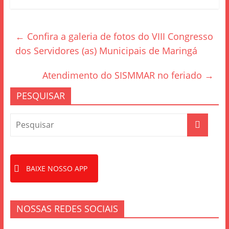
c
itt
ar
e
er
e
←
Confira a galeria de fotos do VIII Congresso
b
dos Servidores (as) Municipais de Maringá
o
o
Atendimento do SISMMAR no feriado
→
k
PESQUISAR
BAIXE NOSSO APP
NOSSAS REDES SOCIAIS