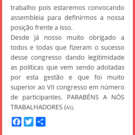
trabalho pois estaremos convocando
assembleia para definirmos a nossa
posição frente a isso.
Desde já nosso muito obrigado a
todos e todas que fizeram o sucesso
desse congresso dando legitimidade
as políticas que vem sendo adotadas
por esta gestão e que foi muito
superior ao VII congresso em número
de participantes. PARABÉNS A NÓS
TRABALHADORES (
AS).
F
T
S
a
w
h