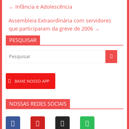
e
er
e
←
Infância e Adolescência
b
o
Assembleia Extraordinária com servidores
o
que participaram da greve de 2006
→
k
PESQUISAR
BAIXE NOSSO APP
NOSSAS REDES SOCIAIS