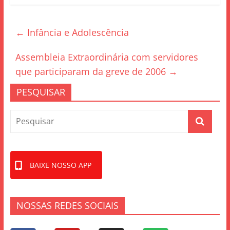
c
itt
ar
e
er
e
←
Infância e Adolescência
b
o
Assembleia Extraordinária com servidores
o
que participaram da greve de 2006
→
k
PESQUISAR
BAIXE NOSSO APP
NOSSAS REDES SOCIAIS