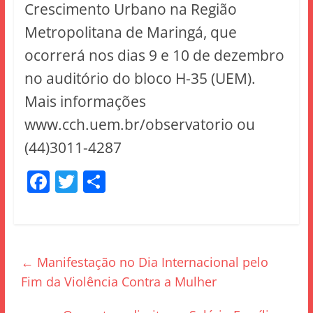
Crescimento Urbano na Região
Metropolitana de Maringá, que
ocorrerá nos dias 9 e 10 de dezembro
no auditório do bloco H-35 (UEM).
Mais informações
www.cch.uem.br/observatorio ou
(44)3011-4287
F
T
S
a
w
h
c
itt
ar
e
er
e
←
Manifestação no Dia Internacional pelo
b
Fim da Violência Contra a Mulher
o