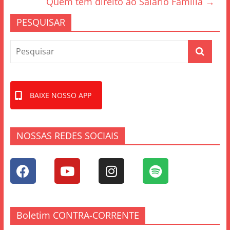
o
Quem tem direito ao Salário Família
→
k
PESQUISAR
BAIXE NOSSO APP
NOSSAS REDES SOCIAIS
Boletim CONTRA-CORRENTE