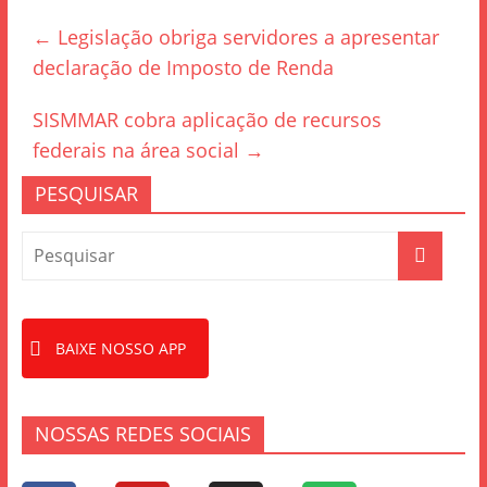
e
er
e
←
Legislação obriga servidores a apresentar
b
declaração de Imposto de Renda
o
o
SISMMAR cobra aplicação de recursos
k
federais na área social
→
PESQUISAR
BAIXE NOSSO APP
NOSSAS REDES SOCIAIS