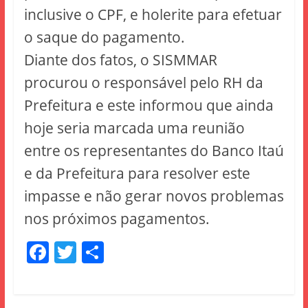
inclusive o CPF, e holerite para efetuar
o saque do pagamento.
Diante dos fatos, o SISMMAR
procurou o responsável pelo RH da
Prefeitura e este informou que ainda
hoje seria marcada uma reunião
entre os representantes do Banco Itaú
e da Prefeitura para resolver este
impasse e não gerar novos problemas
nos próximos pagamentos.
F
T
S
a
w
h
c
itt
ar