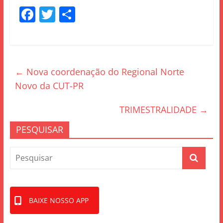
F
T
S
a
w
h
c
itt
ar
e
er
e
←
Nova coordenação do Regional Norte
b
Novo da CUT-PR
o
o
TRIMESTRALIDADE
→
k
PESQUISAR
BAIXE NOSSO APP