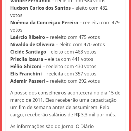
Vandré Fernando
– reeleito com 584 votos
Hudson Carlos dos Santos
– eleito com 482
votos
Noêmia da Conceição Pereira
– reeleita com 479
votos
Laércio Ribeiro
– reeleito com 475 votos
Nivaldo de Oliveira
– eleito com 470 votos
Cleide Santiago
– eleito com 463 votos
Priscila Izaura
– eleita com 441 votos
Hélio Ghizoni
– reeleito com 430 votos
Elis Franchini
– reeleita com 357 votos
Ademir Passeri
– reeleito com 292 votos
A posse dos conselheiros acontecerá no dia 15 de
março de 2011. Eles receberão uma capacitação
um fim de semana antes de assumirem. Pelo
cargo, receberão salários de R$ 3,3 mil por mês.
As informações são do Jornal O Diário