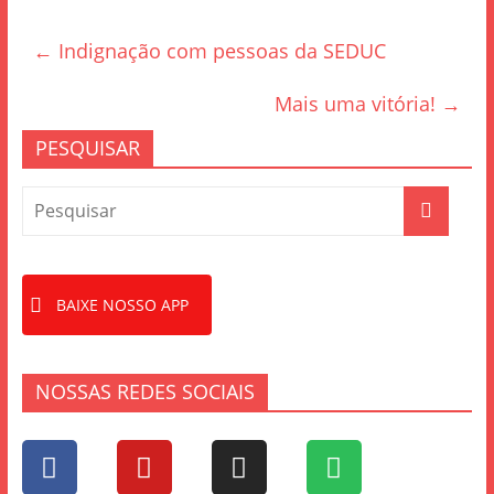
e
er
e
←
Indignação com pessoas da SEDUC
b
o
Mais uma vitória!
→
o
PESQUISAR
k
BAIXE NOSSO APP
NOSSAS REDES SOCIAIS