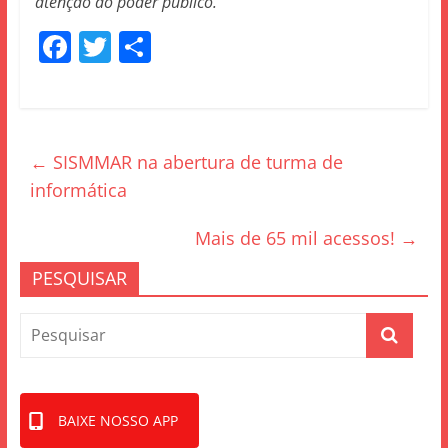
atenção do poder público.
F
T
S
a
w
h
c
itt
ar
e
er
e
←
SISMMAR na abertura de turma de
b
informática
o
o
Mais de 65 mil acessos!
→
k
PESQUISAR
BAIXE NOSSO APP