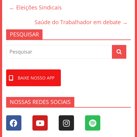
e
er
e
←
Eleições Sindicais
b
o
Saúde do Trabalhador em debate
→
o
PESQUISAR
k
BAIXE NOSSO APP
NOSSAS REDES SOCIAIS