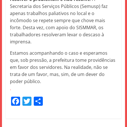
Secretaria dos Serviços Públicos (Semusp) faz
apenas trabalhos paliativos no local e o
incômodo se repete sempre que chove mais
forte. Desta vez, com apoio do SISMMAR, os
trabalhadores resolveram levar o descaso à
imprensa.
Estamos acompanhando o caso e esperamos
que, sob pressão, a prefeitura tome providências
em favor dos servidores. Na realidade, não se
trata de um favor, mas, sim, de um dever do
poder público.
.
F
T
S
a
w
h
c
itt
ar