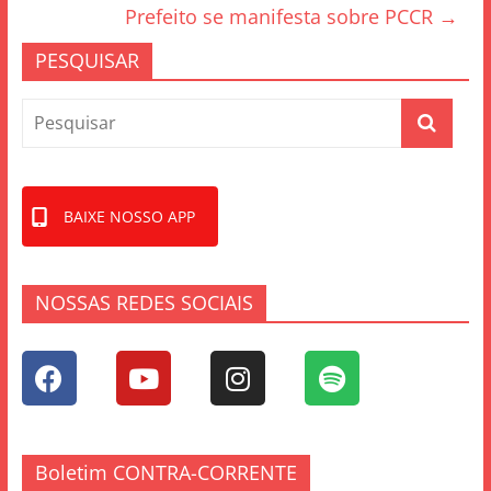
o
Prefeito se manifesta sobre PCCR
→
o
PESQUISAR
k
BAIXE NOSSO APP
NOSSAS REDES SOCIAIS
Boletim CONTRA-CORRENTE