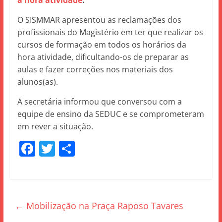
a hora atividade
:
O SISMMAR apresentou as reclamações dos
profissionais do Magistério em ter que realizar os
cursos de formação em todos os horários da
hora atividade, dificultando-os de preparar as
aulas e fazer correções nos materiais dos
alunos(as).
A secretária informou que conversou com a
equipe de ensino da SEDUC e se comprometeram
em rever a situação.
F
T
S
a
w
h
c
itt
ar
e
er
e
←
Mobilização na Praça Raposo Tavares
b