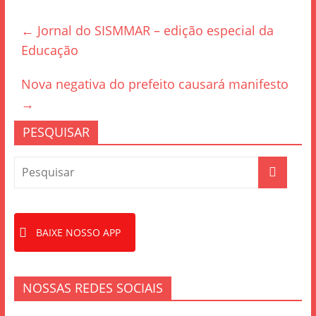
e
er
e
←
Jornal do SISMMAR – edição especial da
b
Educação
o
o
Nova negativa do prefeito causará manifesto
k
→
PESQUISAR
BAIXE NOSSO APP
NOSSAS REDES SOCIAIS