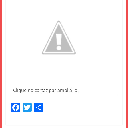
Clique no cartaz par ampliá-lo.
F
T
S
a
w
h
c
itt
ar