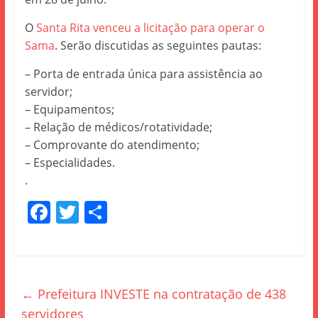
O
Santa Rita venceu a licitação para operar o
Sama
. Serão discutidas as seguintes pautas:
– Porta de entrada única para assistência ao
servidor;
– Equipamentos;
– Relação de médicos/rotatividade;
– Comprovante do atendimento;
– Especialidades.
.
F
T
S
a
w
h
c
itt
ar
e
er
e
←
Prefeitura INVESTE na contratação de 438
b
servidores