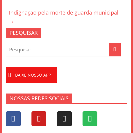
o
o
Indignação pela morte de guarda municipal
k
→
PESQUISAR
BAIXE NOSSO APP
NOSSAS REDES SOCIAIS