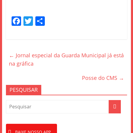
F
T
S
a
w
h
c
itt
ar
e
er
e
←
Jornal especial da Guarda Municipal já está
b
na gráfica
o
o
Posse do CMS
→
k
PESQUISAR
BAIXE NOSSO APP