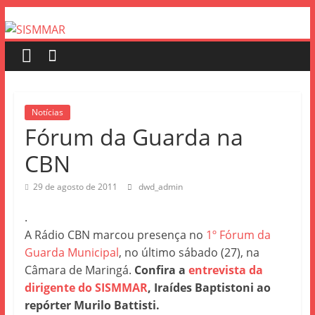
Notícias
Fórum da Guarda na
CBN
29 de agosto de 2011
dwd_admin
.
A Rádio CBN marcou presença no
1º Fórum da
Guarda Municipal
, no último sábado (27), na
Câmara de Maringá.
Confira a
entrevista da
dirigente do SISMMAR
, Iraídes Baptistoni ao
repórter Murilo Battisti.