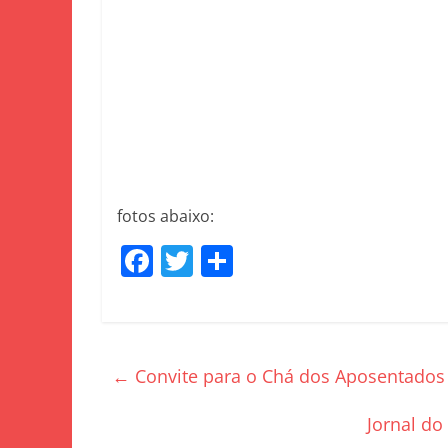
fotos abaixo:
F
T
S
a
w
h
c
itt
ar
e
er
e
←
Convite para o Chá dos Aposentados
b
o
Jornal do