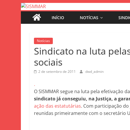
INÍCIO
NOTÍCIAS
SIND
Notícias
Sindicato na luta pela
sociais
2 de setembro de 2011
dwd_admin
.
O SISMMAR segue na luta pela efetivação da l
sindicato já conseguiu, na Justiça, a gar
ação das estatutárias
. Com participação do 
reunidas primeiramente com o secretário Uli