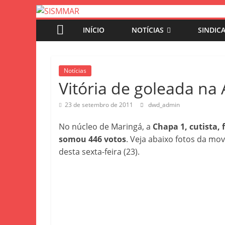
INÍCIO
NOTÍCIAS
SINDIC
Notícias
Vitória de goleada na
23 de setembro de 2011
dwd_admin
No núcleo de Maringá, a
Chapa 1, cutista, 
somou 446 votos
. Veja abaixo fotos da m
desta sexta-feira (23).