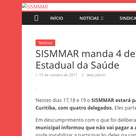
INÍCIO
NOTÍCIAS
SINDIC
Notícias
SISMMAR manda 4 del
Estadual da Saúde
15 de outubro de 2011
dwd_admin
.
Nestes dias 17,18 e 19 o
SISMMAR estará pa
Curitiba, com quatro delegados.
Eles part
Em descumprimento com o que foi delibera
municipal informou que não vai pagar a 
pode inviabilizar a participação deles na co