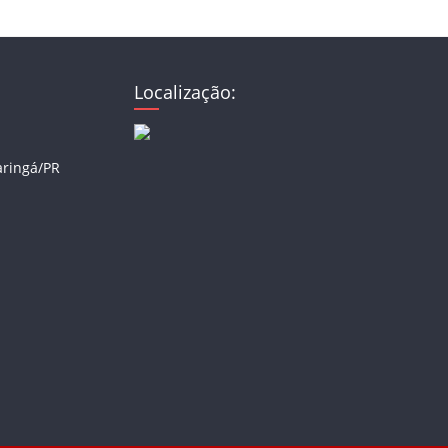
Localização:
aringá/PR