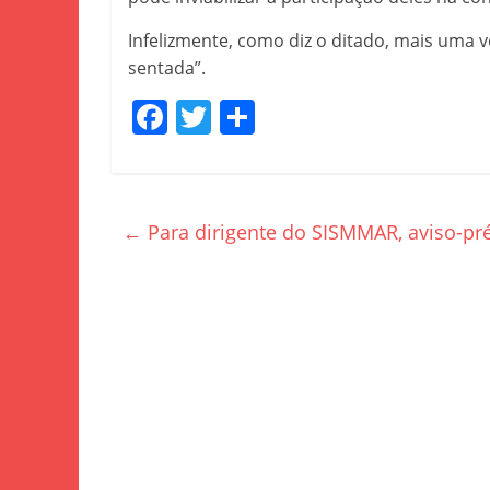
Infelizmente, como diz o ditado, mais uma 
sentada”.
F
T
S
a
w
h
c
itt
ar
e
er
e
←
Para dirigente do SISMMAR, aviso-prév
b
o
o
k