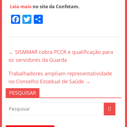
Leia mais
no site da Confetam.
F
T
S
a
w
h
c
itt
ar
e
er
e
←
SISMMAR cobra PCCR e qualificação para
b
os servidores da Guarda
o
o
Trabalhadores ampliam representatividade
k
no Conselho Estadual de Saúde
→
PESQUISAR