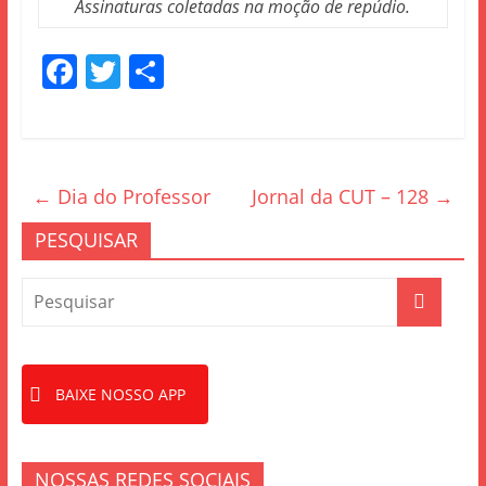
Assinaturas coletadas na moção de repúdio.
F
T
S
a
w
h
c
itt
ar
e
er
e
←
Dia do Professor
Jornal da CUT – 128
→
b
o
PESQUISAR
o
k
BAIXE NOSSO APP
NOSSAS REDES SOCIAIS