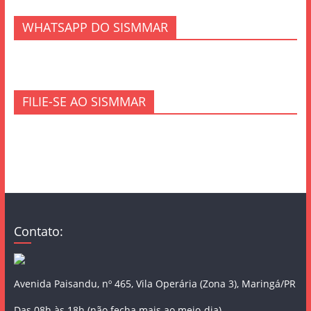
WHATSAPP DO SISMMAR
FILIE-SE AO SISMMAR
Contato:
Avenida Paisandu, nº 465, Vila Operária (Zona 3), Maringá/PR
Das 08h às 18h (não fecha mais ao meio-dia)