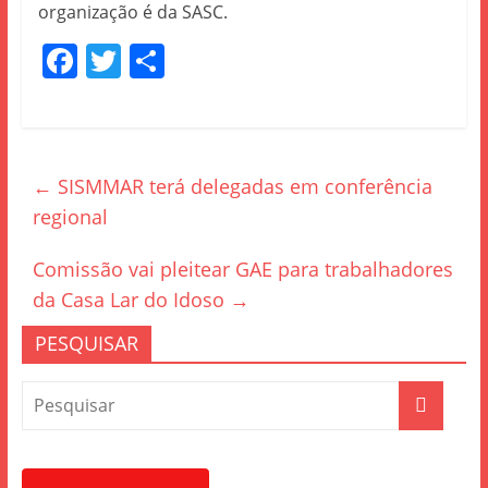
organização é da SASC.
F
T
S
a
w
h
c
itt
ar
e
er
e
←
SISMMAR terá delegadas em conferência
b
regional
o
o
Comissão vai pleitear GAE para trabalhadores
k
da Casa Lar do Idoso
→
PESQUISAR