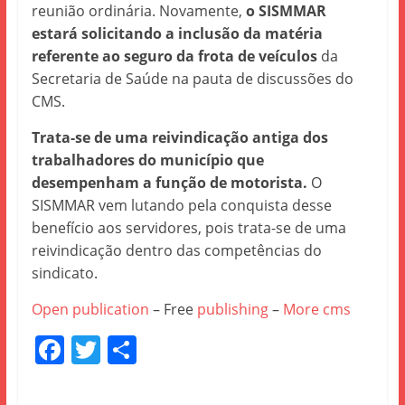
reunião ordinária. Novamente,
o SISMMAR
estará solicitando a inclusão da matéria
referente ao seguro da frota de veículos
da
Secretaria de Saúde na pauta de discussões do
CMS.
Trata-se de uma reivindicação antiga dos
trabalhadores do município que
desempenham a função de motorista.
O
SISMMAR vem lutando pela conquista desse
benefício aos servidores, pois trata-se de uma
reivindicação dentro das competências do
sindicato.
Open publication
– Free
publishing
–
More cms
F
T
S
a
w
h