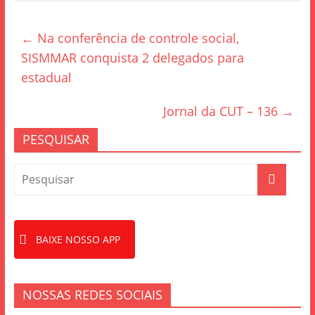
c
itt
ar
e
er
e
←
Na conferência de controle social,
b
SISMMAR conquista 2 delegados para
o
estadual
o
k
Jornal da CUT – 136
→
PESQUISAR
BAIXE NOSSO APP
NOSSAS REDES SOCIAIS