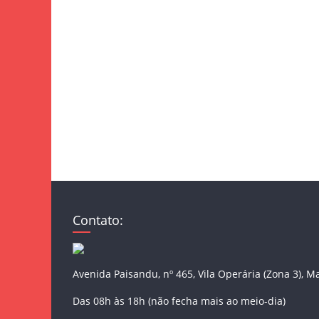
Contato:
Avenida Paisandu, nº 465, Vila Operária (Zona 3), M
Das 08h às 18h (não fecha mais ao meio-dia)