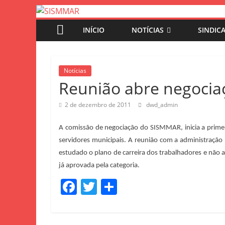
INÍCIO
NOTÍCIAS
SINDIC
Notícias
Reunião abre negociaç
2 de dezembro de 2011
dwd_admin
A comissão de negociação do SISMMAR, inicia a primei
servidores municipais. A reunião com a administração 
estudado o plano de carreira dos trabalhadores e não 
já aprovada pela categoria.
F
T
S
a
w
h
c
itt
ar