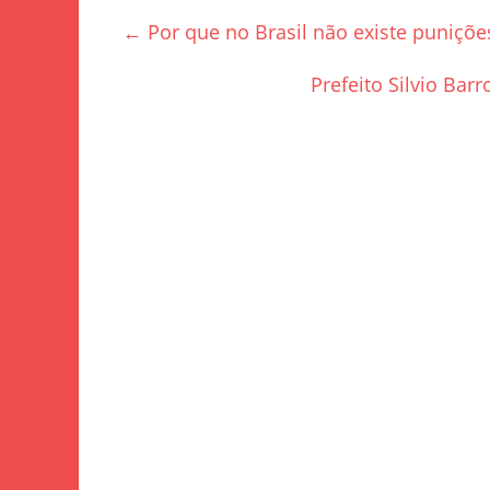
e
er
e
←
Por que no Brasil não existe puniçõ
b
o
Prefeito Silvio Bar
o
k