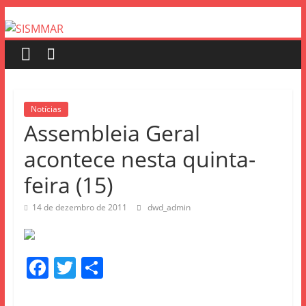
Notícias
Assembleia Geral
acontece nesta quinta-
feira (15)
14 de dezembro de 2011
dwd_admin
F
T
S
a
w
h