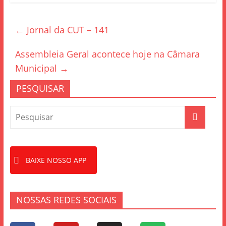
c
itt
ar
e
er
e
←
Jornal da CUT – 141
b
o
Assembleia Geral acontece hoje na Câmara
o
Municipal
→
k
PESQUISAR
BAIXE NOSSO APP
NOSSAS REDES SOCIAIS