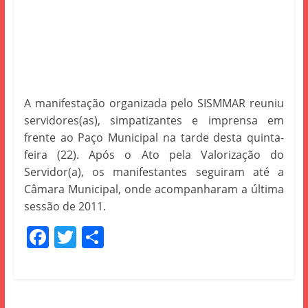
A manifestação organizada pelo SISMMAR reuniu
servidores(as), simpatizantes e imprensa em
frente ao Paço Municipal na tarde desta quinta-
feira (22). Após o Ato pela Valorização do
Servidor(a), os manifestantes seguiram até a
Câmara Municipal, onde acompanharam a última
sessão de 2011.
F
T
S
a
w
h
c
itt
ar
e
er
e