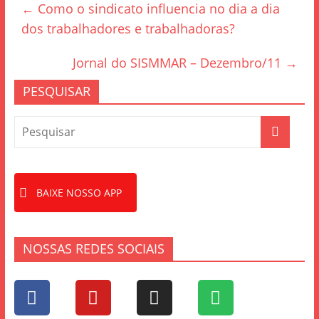
←
Como o sindicato influencia no dia a dia
b
dos trabalhadores e trabalhadoras?
o
o
Jornal do SISMMAR – Dezembro/11
→
k
PESQUISAR
BAIXE NOSSO APP
NOSSAS REDES SOCIAIS