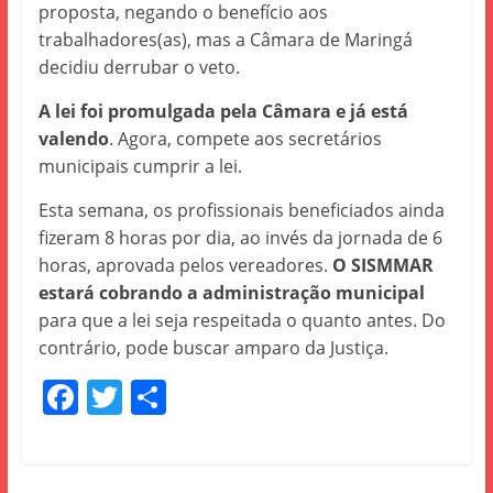
proposta, negando o benefício aos
trabalhadores(as), mas a Câmara de Maringá
decidiu derrubar o veto.
A lei foi promulgada pela Câmara e já está
valendo
. Agora, compete aos secretários
municipais cumprir a lei.
Esta semana, os profissionais beneficiados ainda
fizeram 8 horas por dia, ao invés da jornada de 6
horas, aprovada pelos vereadores.
O SISMMAR
estará cobrando a administração municipal
para que a lei seja respeitada o quanto antes. Do
contrário, pode buscar amparo da Justiça.
F
T
S
a
w
h
c
itt
ar