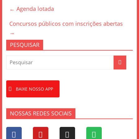
e
er
e
←
Agenda lotada
b
o
Concursos públicos com inscrições abertas
o
→
k
PESQUISAR
BAIXE NOSSO APP
NOSSAS REDES SOCIAIS