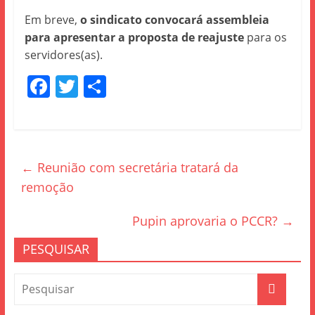
Em breve,
o sindicato convocará assembleia
para apresentar a proposta de reajuste
para os
servidores(as).
F
T
S
a
w
h
c
itt
ar
e
er
e
←
Reunião com secretária tratará da
b
remoção
o
o
Pupin aprovaria o PCCR?
→
k
PESQUISAR