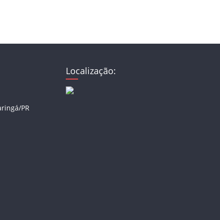
Localização:
aringá/PR