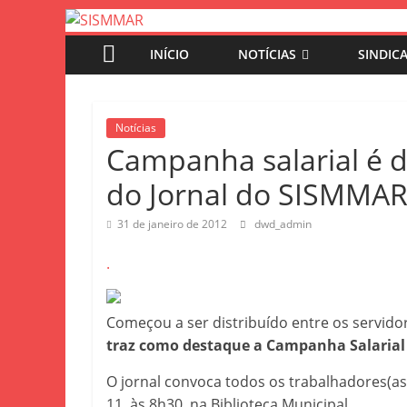
SISMMAR
Pular
para
INÍCIO
NOTÍCIAS
SINDIC
o
SINDICATO
conteúdo
SERV.PUBLIC.MUNIC.MARINGA
Notícias
Campanha salarial é d
do Jornal do SISMMA
31 de janeiro de 2012
dwd_admin
.
Começou a ser distribuído entre os servido
traz como destaque a Campanha Salarial
O jornal convoca todos os trabalhadores(as)
11, às 8h30, na Biblioteca Municipal.