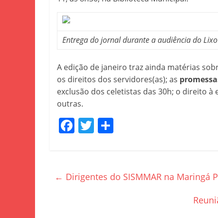
Entrega do jornal durante a audiência do Lixo
A edição de janeiro traz ainda matérias sob
os direitos dos servidores(as); as
promessas
exclusão dos celetistas das 30h; o direito 
outras.
F
T
S
a
w
h
c
itt
ar
e
er
e
←
Dirigentes do SISMMAR na Maringá P
b
o
Reuni