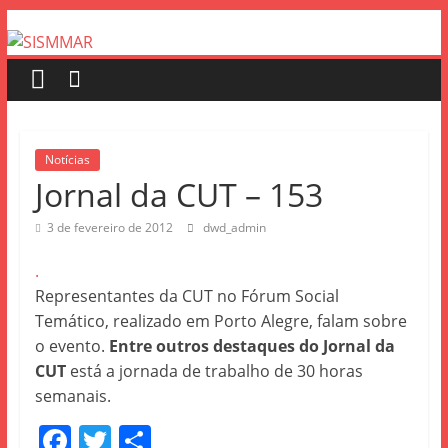
Notícias
Jornal da CUT – 153
3 de fevereiro de 2012
dwd_admin
.
Representantes da CUT no Fórum Social
Temático, realizado em Porto Alegre, falam sobre
o evento.
Entre outros destaques do Jornal da
CUT
está a jornada de trabalho de 30 horas
semanais.
F
T
S