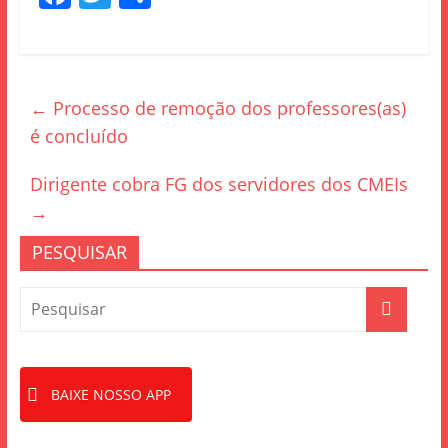
a
w
h
c
itt
ar
e
er
e
←
Processo de remoção dos professores(as)
b
é concluído
o
o
Dirigente cobra FG dos servidores dos CMEIs
k
→
PESQUISAR
BAIXE NOSSO APP