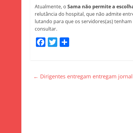
Atualmente, o
Sama não permite a escolh
relutância do hospital, que não admite ent
lutando para que os servidores(as) tenham
consultar.
F
T
S
a
w
h
c
itt
ar
e
er
e
←
Dirigentes entregam entregam jornal
b
o
o
k