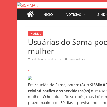
INÍCIO
NOTÍCIAS
SIND
Notícias
Usuárias do Sama pod
mulher
9 de fevereiro de 2012
dwd_admin
.
Em reunião do Sama, ontem (8), o
SISMMAR 
reivindicações dos servidores(as)
que usam 
mulher. O hospital não se opôs, mas informo
prazo máximo de 30 dias – previsto no cont