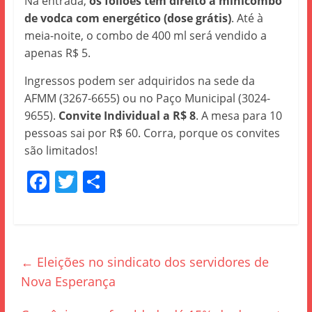
Na entrada,
os foliões têm direito a minicombo
de vodca com energético (dose grátis)
. Até à
meia-noite, o combo de 400 ml será vendido a
apenas R$ 5.
Ingressos podem ser adquiridos na sede da
AFMM (3267-6655) ou no Paço Municipal (3024-
9655).
Convite Individual a R$ 8
. A mesa para 10
pessoas sai por R$ 60. Corra, porque os convites
são limitados!
F
T
S
a
w
h
c
itt
ar
e
er
e
←
Eleições no sindicato dos servidores de
b
Nova Esperança
o