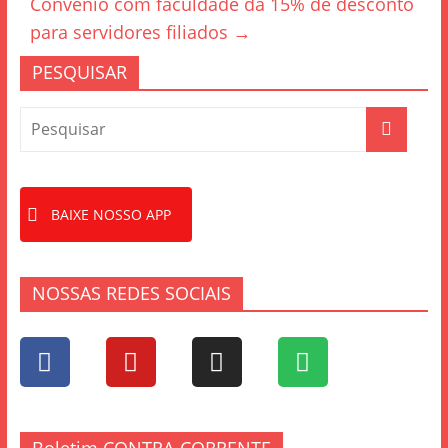
o
Convênio com faculdade dá 15% de desconto
k
para servidores filiados
→
PESQUISAR
BAIXE NOSSO APP
NOSSAS REDES SOCIAIS