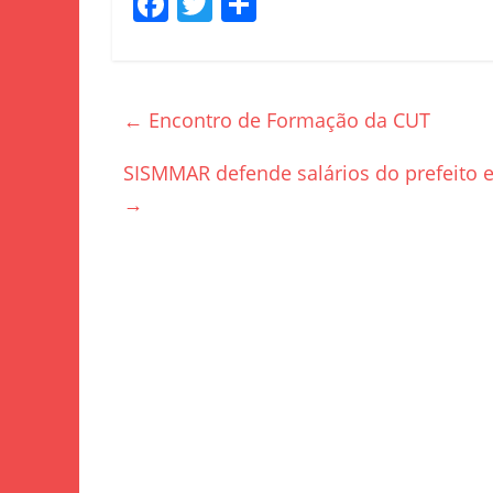
F
T
S
a
w
h
c
itt
ar
e
er
e
←
Encontro de Formação da CUT
b
o
SISMMAR defende salários do prefeito e
→
o
k