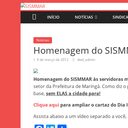
SISMMAR
Pular
para
INÍCIO
NOTÍCIAS
SINDIC
o
SINDICATO
conteúdo
SERV.PUBLIC.MUNIC.MARINGA
Notícias
Homenagem do SISMMA
6 de março de 2012
dwd_admin
Homenagem do SISMMAR às servidoras m
setor da Prefeitura de Maringá. Como diz o 
base,
sem ELAS a cidade para!
Clique aqui
para ampliar o cartaz do Dia 
Assista abaixo a um vídeo separado a você,