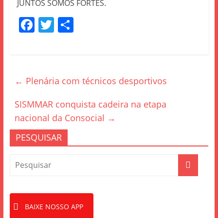
JUNTOS SOMOS FORTES.
F
T
S
a
w
h
c
itt
ar
e
er
e
←
Plenária com técnicos desportivos
b
o
SISMMAR conquista cadeira na etapa
o
nacional da Consocial
→
k
PESQUISAR
BAIXE NOSSO APP