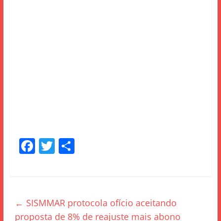
F
T
S
a
w
h
c
itt
ar
e
er
e
←
SISMMAR protocola ofício aceitando
b
proposta de 8% de reajuste mais abono