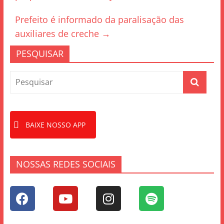
o
o
Prefeito é informado da paralisação das
k
auxiliares de creche
→
PESQUISAR
BAIXE NOSSO APP
NOSSAS REDES SOCIAIS