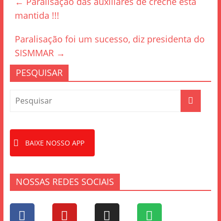
←
Paralisação das auxiliares de creche está
b
mantida !!!
o
o
Paralisação foi um sucesso, diz presidenta do
k
SISMMAR
→
PESQUISAR
BAIXE NOSSO APP
NOSSAS REDES SOCIAIS