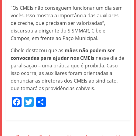
“Os CMEIs não conseguem funcionar um dia sem
vocês. Isso mostra a importância das auxiliares
de creche, que precisam ser valorizadas”,
discursou a dirigente do SISMMAR, Cibele
Campos, em frente ao Paço Municipal.
Cibele destacou que as
mães não podem ser
convocadas para ajudar nos CMEIs
nesse dia de
paralisação – uma prática que é proibida. Caso
isso ocorra, as auxiliares foram orientadas a
denunciar as diretoras dos CMEIs ao sindicato,
que tomará as providências cabíveis.
F
T
S
a
w
h
c
itt
ar
e
er
e