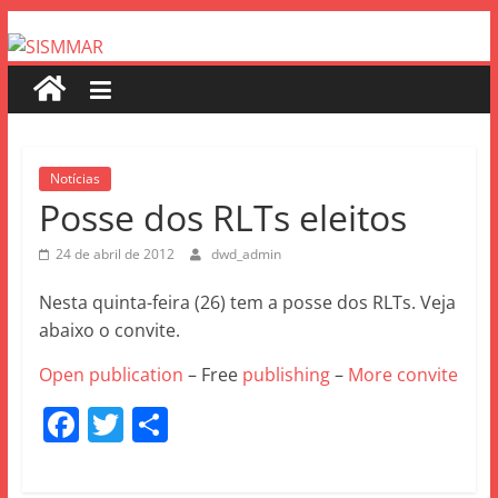
Notícias
Posse dos RLTs eleitos
24 de abril de 2012
dwd_admin
Nesta quinta-feira (26) tem a posse dos RLTs. Veja
abaixo o convite.
Open publication
– Free
publishing
–
More convite
F
T
S
a
w
h
c
itt
ar