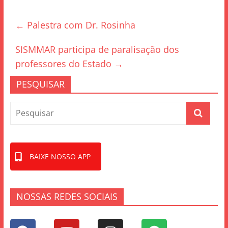
e
er
e
←
Palestra com Dr. Rosinha
b
o
SISMMAR participa de paralisação dos
o
professores do Estado
→
k
PESQUISAR
BAIXE NOSSO APP
NOSSAS REDES SOCIAIS