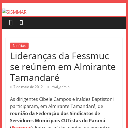
Notícias
Lideranças da Fessmuc
se reúnem em Almirante
Tamandaré
7 de maio de 2012
dwd_admin
As dirigentes Cibele Campos e Iraídes Baptistoni
participaram, em Almirante Tamandaré, de
reunião da Federação dos Sindicatos de
Servidores Municipais CUTistas do Paraná
(
Fessmuc
)
. Entre as várias pautas do encontro,