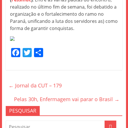
realizado no último fim de semana, foi debatido a
organização e o fortalecimento do ramo no
Paraná, unificando a luta dos servidores as) como
forma de garantir conquistas.
F
T
S
a
w
h
c
itt
ar
e
er
e
←
Jornal da CUT – 179
b
o
Pelas 30h, Enfermagem vai parar o Brasil
→
o
PESQUISAR
k