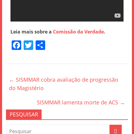
Leia mais sobre a
Comissão da Verdade
.
F
T
S
a
w
h
c
itt
ar
e
er
e
←
SISMMAR cobra avaliação de progressão
b
do Magistério
o
o
SISMMAR lamenta morte de ACS
→
k
PESQUISAR