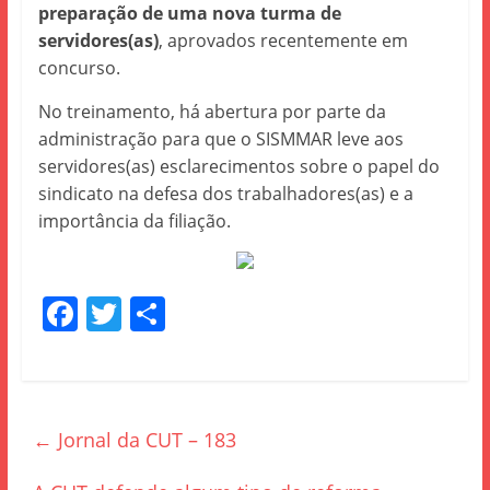
preparação de uma nova turma de
servidores(as)
, aprovados recentemente em
concurso.
No treinamento, há abertura por parte da
administração para que o SISMMAR leve aos
servidores(as) esclarecimentos sobre o papel do
sindicato na defesa dos trabalhadores(as) e a
importância da filiação.
F
T
S
a
w
h
c
itt
ar
e
er
e
←
Jornal da CUT – 183
b
o