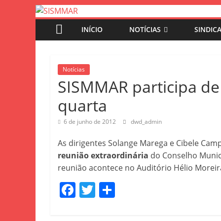
INÍCIO
NOTÍCIAS
SINDIC
Notícias
SISMMAR participa de
quarta
6 de junho de 2012
dwd_admin
As dirigentes Solange Marega e Cibele Camp
reunião extraordinária
do Conselho Munici
reunião acontece no Auditório Hélio Moreir
F
T
S
a
w
h