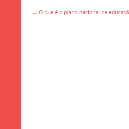
c
itt
ar
e
er
e
←
O que é o plano nacional de educaç
b
o
o
k