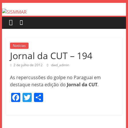
Notícias
Jornal da CUT – 194
2 de julho de 2012
dwd_admin
As repercussões do golpe no Paraguai em
destaque nesta edição do
Jornal da CUT
.
F
T
S
a
w
h
c
itt
ar
e
er
e