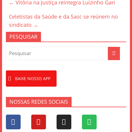
←
Vitória na Justiça reintegra Luizinho Gari
b
o
Celetistas da Saúde e da Sasc se reúnem no
o
sindicato
→
k
PESQUISAR
BAIXE NOSSO APP
NOSSAS REDES SOCIAIS