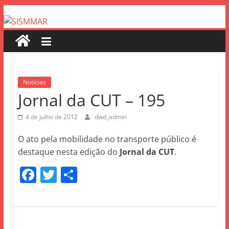
Notícias
Jornal da CUT – 195
4 de julho de 2012
dwd_admin
O ato pela mobilidade no transporte público é
destaque nesta edição do
Jornal da CUT
.
F
T
S
a
w
h
c
itt
ar
e
er
e