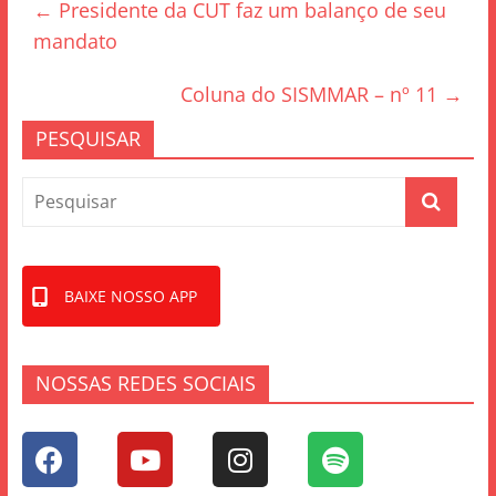
←
Presidente da CUT faz um balanço de seu
b
mandato
o
o
Coluna do SISMMAR – nº 11
→
k
PESQUISAR
BAIXE NOSSO APP
NOSSAS REDES SOCIAIS