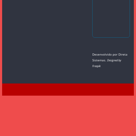
Desenvolvido por
Direta
Sistemas
.
Designed by
Freepik