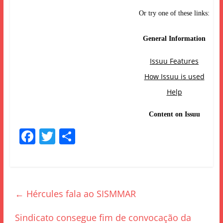
F
T
S
a
w
h
c
itt
ar
e
er
e
←
Hércules fala ao SISMMAR
b
o
Sindicato consegue fim de convocação da