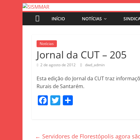
INÍCIO
NOTÍCIAS
SINDIC
Notícias
Jornal da CUT – 205
2 de agosto de 2012
dwd_admin
Esta edição do Jornal da CUT traz informaç
Rurais de Santarém.
F
T
S
a
w
h
c
itt
ar
e
er
e
←
Servidores de Florestópolis agora sã