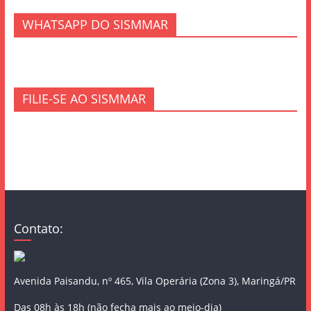
WHATSAPP DO SISMMAR
FILIE-SE AO SISMMAR
Contato:
Avenida Paisandu, nº 465, Vila Operária (Zona 3), Maringá/PR
Das 08h às 18h (não fecha mais ao meio-dia)