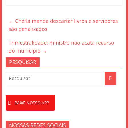
c
itt
ar
e
er
e
←
Chefia manda descartar livros e servidores
b
são penalizados
o
o
Trimestralidade: ministro não acata recurso
k
do município
→
PESQUISAR
BAIXE NOSSO APP
NOSSAS REDES SOCIAIS