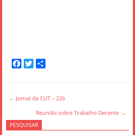
F
T
S
a
w
h
c
itt
ar
e
er
e
←
Jornal da CUT – 226
b
o
Reunião sobre Trabalho Decente
→
o
PESQUISAR
k