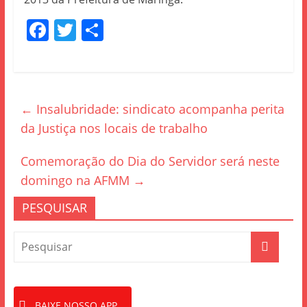
F
T
S
a
w
h
c
itt
ar
e
er
e
←
Insalubridade: sindicato acompanha perita
b
da Justiça nos locais de trabalho
o
o
Comemoração do Dia do Servidor será neste
k
domingo na AFMM
→
PESQUISAR
BAIXE NOSSO APP