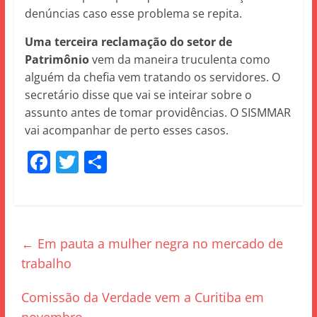
denúncias caso esse problema se repita.
Uma terceira reclamação do setor de
Patrimônio
vem da maneira truculenta como
alguém da chefia vem tratando os servidores. O
secretário disse que vai se inteirar sobre o
assunto antes de tomar providências. O SISMMAR
vai acompanhar de perto esses casos.
F
T
S
a
w
h
c
itt
ar
e
er
e
←
Em pauta a mulher negra no mercado de
b
trabalho
o
o
Comissão da Verdade vem a Curitiba em