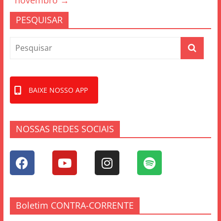
k
novembro
→
PESQUISAR
BAIXE NOSSO APP
NOSSAS REDES SOCIAIS
Boletim CONTRA-CORRENTE