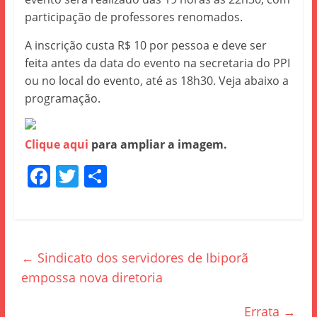
participação de professores renomados.
A inscrição custa R$ 10 por pessoa e deve ser
feita antes da data do evento na secretaria do PPI
ou no local do evento, até as 18h30. Veja abaixo a
programação.
Clique aqui
para ampliar a imagem.
F
T
S
a
w
h
c
itt
ar
e
er
e
←
Sindicato dos servidores de Ibiporã
b
empossa nova diretoria
o
o
Errata
→