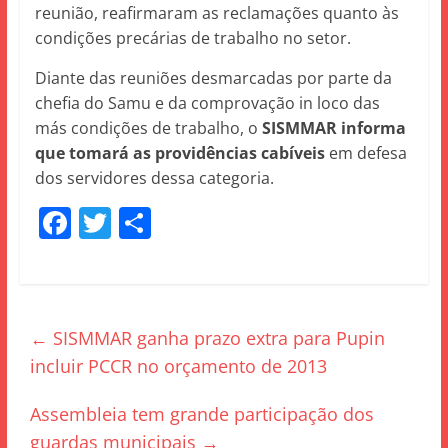
reunião, reafirmaram as reclamações quanto às
condições precárias de trabalho no setor.
Diante das reuniões desmarcadas por parte da
chefia do Samu e da comprovação in loco das
más condições de trabalho, o
SISMMAR informa
que tomará as providências cabíveis
em defesa
dos servidores dessa categoria.
F
T
S
a
w
h
c
itt
ar
e
er
e
←
SISMMAR ganha prazo extra para Pupin
b
incluir PCCR no orçamento de 2013
o
o
Assembleia tem grande participação dos
k
guardas municipais
→