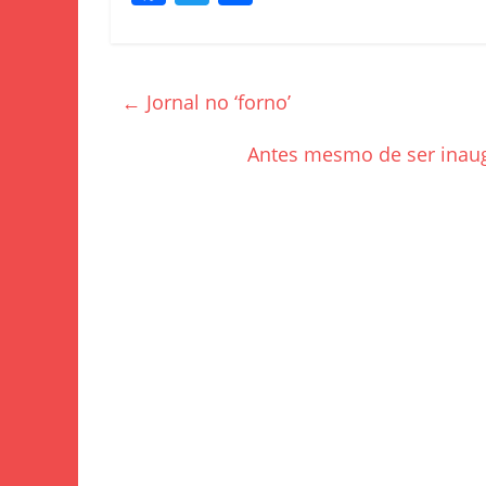
a
w
h
c
itt
ar
e
er
e
←
Jornal no ‘forno’
b
o
Antes mesmo de ser inaug
o
k