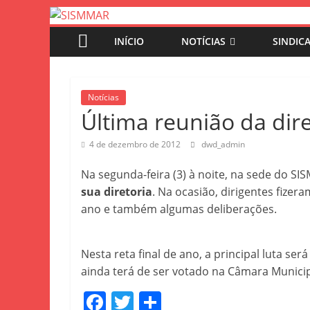
INÍCIO
NOTÍCIAS
SINDIC
Notícias
Última reunião da dire
4 de dezembro de 2012
dwd_admin
Na segunda-feira (3) à noite, na sede do S
sua diretoria
. Na ocasião, dirigentes fizer
ano e também algumas deliberações.
Nesta reta final de ano, a principal luta s
ainda terá de ser votado na Câmara Municip
F
T
S